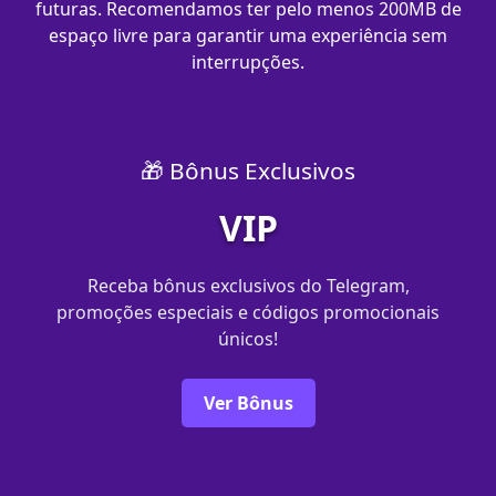
futuras. Recomendamos ter pelo menos 200MB de
espaço livre para garantir uma experiência sem
interrupções.
🎁 Bônus Exclusivos
VIP
Receba bônus exclusivos do Telegram,
promoções especiais e códigos promocionais
únicos!
Ver Bônus