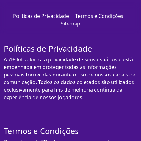
Políticas de Privacidade
Termos e Condições
Sitemap
Políticas de Privacidade
A 7Bslot valoriza a privacidade de seus usuários e está
empenhada em proteger todas as informações
pessoais fornecidas durante o uso de nossos canais de
comunicação. Todos os dados coletados são utilizados
exclusivamente para fins de melhoria contínua da
experiência de nossos jogadores.
Termos e Condições