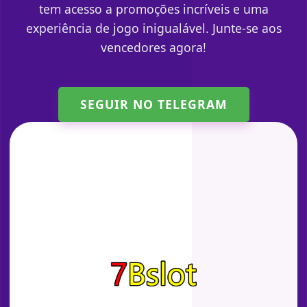
tem acesso a promoções incríveis e uma
experiência de jogo inigualável. Junte-se aos
vencedores agora!
SEGUIR NO TELEGRAM