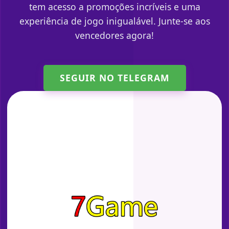
tem acesso a promoções incríveis e uma
experiência de jogo inigualável. Junte-se aos
vencedores agora!
SEGUIR NO TELEGRAM