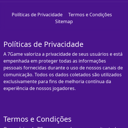
Políticas de Privacidade
Termos e Condições
Sitemap
Políticas de Privacidade
A 7Game valoriza a privacidade de seus usuários e está
empenhada em proteger todas as informações
pessoais fornecidas durante o uso de nossos canais de
comunicação. Todos os dados coletados são utilizados
exclusivamente para fins de melhoria contínua da
experiência de nossos jogadores.
Termos e Condições