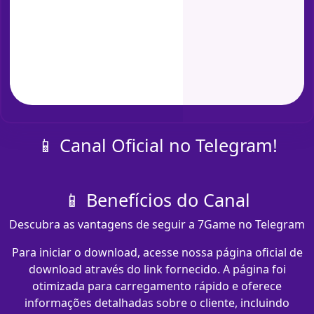
📱 Canal Oficial no Telegram!
📱 Benefícios do Canal
Descubra as vantagens de seguir a 7Game no Telegram
Para iniciar o download, acesse nossa página oficial de
download através do link fornecido. A página foi
otimizada para carregamento rápido e oferece
informações detalhadas sobre o cliente, incluindo