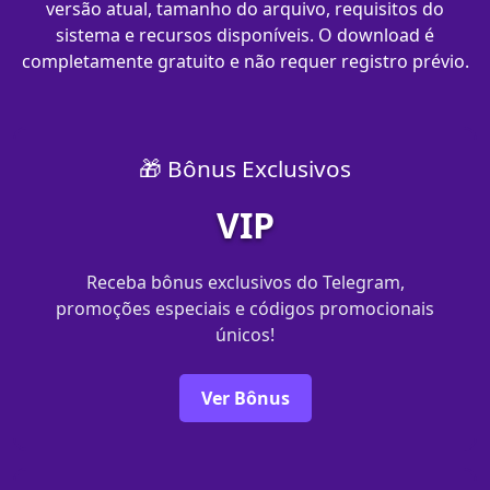
versão atual, tamanho do arquivo, requisitos do
sistema e recursos disponíveis. O download é
completamente gratuito e não requer registro prévio.
🎁 Bônus Exclusivos
VIP
Receba bônus exclusivos do Telegram,
promoções especiais e códigos promocionais
únicos!
Ver Bônus